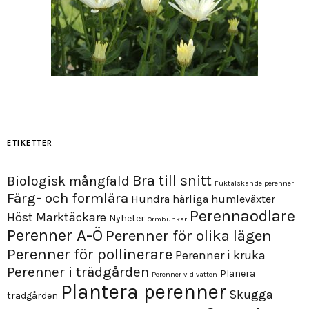
ETIKETTER
Bra till snitt
Biologisk mångfald
Fuktälskande perenner
Färg- och formlära
Hundra härliga humleväxter
Perennaodlare
Höst
Marktäckare
Nyheter
Ormbunkar
Perenner A-Ö
Perenner för olika lägen
Perenner för pollinerare
Perenner i kruka
Perenner i trädgården
Planera
Perenner vid vatten
Plantera perenner
Skugga
trädgården