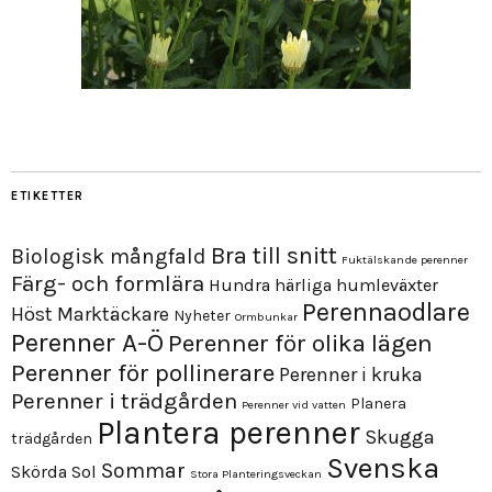
ETIKETTER
Bra till snitt
Biologisk mångfald
Fuktälskande perenner
Färg- och formlära
Hundra härliga humleväxter
Perennaodlare
Höst
Marktäckare
Nyheter
Ormbunkar
Perenner A-Ö
Perenner för olika lägen
Perenner för pollinerare
Perenner i kruka
Perenner i trädgården
Planera
Perenner vid vatten
Plantera perenner
Skugga
trädgården
Svenska
Sommar
Skörda
Sol
Stora Planteringsveckan