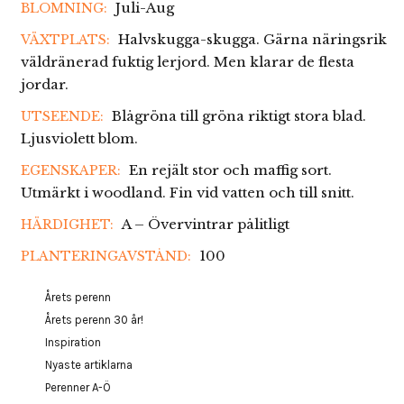
Juli-Aug
BLOMNING:
Halvskugga-skugga. Gärna näringsrik
VÄXTPLATS:
väldränerad fuktig lerjord. Men klarar de flesta
jordar.
Blågröna till gröna riktigt stora blad.
UTSEENDE:
Ljusviolett blom.
En rejält stor och maffig sort.
EGENSKAPER:
Utmärkt i woodland. Fin vid vatten och till snitt.
A – Övervintrar pålitligt
HÄRDIGHET:
100
PLANTERINGAVSTÅND:
Årets perenn
Årets perenn 30 år!
Inspiration
Nyaste artiklarna
Perenner A-Ö