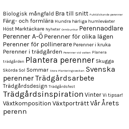
Bra till snitt
Biologisk mångfald
Fuktälskande perenner
Färg- och formlära
Hundra härliga humleväxter
Perennaodlare
Höst
Marktäckare
Nyheter
Ormbunkar
Perenner A-Ö
Perenner för olika lägen
Perenner för pollinerare
Perenner i kruka
Perenner i trädgården
Planera
Perenner vid vatten
Plantera perenner
Skugga
trädgården
Svenska
Sommar
Skörda
Sol
Stora Planteringsveckan
perenner
Trädgårdsarbete
Trädgårdsdesign
Trädgårdsfest
Trädgårdsinspiration
Vinter
Vi tipsar!
Årets
Vår
Växtporträtt
Växtkomposition
perenn