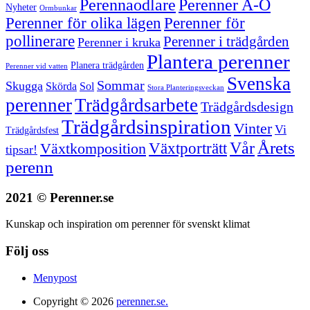
Perenner A-Ö
Perennaodlare
Nyheter
Ormbunkar
Perenner för olika lägen
Perenner för
pollinerare
Perenner i trädgården
Perenner i kruka
Plantera perenner
Planera trädgården
Perenner vid vatten
Svenska
Sommar
Skugga
Skörda
Sol
Stora Planteringsveckan
perenner
Trädgårdsarbete
Trädgårdsdesign
Trädgårdsinspiration
Vinter
Vi
Trädgårdsfest
Vår
Årets
Växtporträtt
Växtkomposition
tipsar!
perenn
2021 © Perenner.se
Kunskap och inspiration om perenner för svenskt klimat
Följ oss
Menypost
Copyright © 2026
perenner.se.