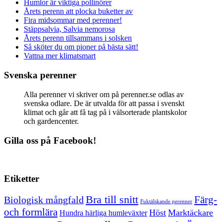
Humlor är viktiga pollinörer
Årets perenn att plocka buketter av
Fira midsommar med perenner!
Stäppsalvia, Salvia nemorosa
Årets perenn tillsammans i solsken
Så sköter du om pioner på bästa sätt!
Vattna mer klimatsmart
Svenska perenner
Alla perenner vi skriver om på perenner.se odlas av
svenska odlare. De är utvalda för att passa i svenskt
klimat och går att få tag på i välsorterade plantskolor
och gardencenter.
Gilla oss på Facebook!
Etiketter
Bra till snitt
Färg-
Biologisk mångfald
Fuktälskande perenner
och formlära
Höst
Marktäckare
Hundra härliga humleväxter