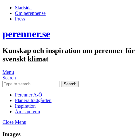
Startsida
Om perenner.se
Press
perenner.se
Kunskap och inspiration om perenner för
svenskt klimat
Menu
Search
Search
Perenner A-Ö
Planera trädgården
Inspiration
Årets perenn
Close Menu
Images