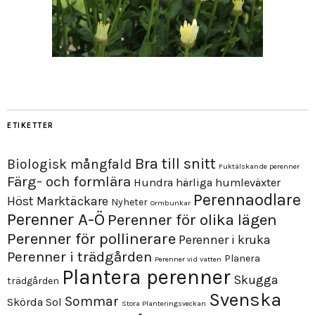
ETIKETTER
Bra till snitt
Biologisk mångfald
Fuktälskande perenner
Färg- och formlära
Hundra härliga humleväxter
Perennaodlare
Höst
Marktäckare
Nyheter
Ormbunkar
Perenner A-Ö
Perenner för olika lägen
Perenner för pollinerare
Perenner i kruka
Perenner i trädgården
Planera
Perenner vid vatten
Plantera perenner
Skugga
trädgården
Svenska
Sommar
Skörda
Sol
Stora Planteringsveckan