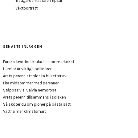
Trädgårdsmästaren tipsar
Växtporträtt
SENASTE INLÄGGEN
Färska kryddor i kruka till sommarköket
Humlor är viktiga pollinörer
Årets perenn att plocka buketter av
Fira midsommar med perenner!
Stäppsalvia, Salvia nemorosa
Årets perenn tillsammans i solsken
Så sköter du om pioner på bästa sätt!
Vattna mer klimatsmart