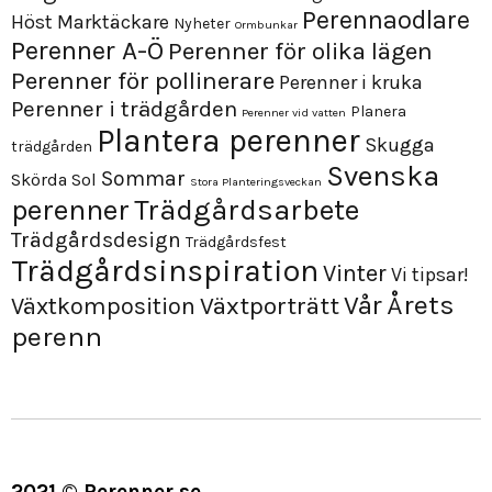
Perennaodlare
Höst
Marktäckare
Nyheter
Ormbunkar
Perenner A-Ö
Perenner för olika lägen
Perenner för pollinerare
Perenner i kruka
Perenner i trädgården
Planera
Perenner vid vatten
Plantera perenner
Skugga
trädgården
Svenska
Sommar
Skörda
Sol
Stora Planteringsveckan
perenner
Trädgårdsarbete
Trädgårdsdesign
Trädgårdsfest
Trädgårdsinspiration
Vinter
Vi tipsar!
Årets
Vår
Växtporträtt
Växtkomposition
perenn
2021 © Perenner.se