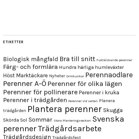
ETIKETTER
Bra till snitt
Biologisk mångfald
Fuktälskande perenner
Färg- och formlära
Hundra härliga humleväxter
Perennaodlare
Höst
Marktäckare
Nyheter
Ormbunkar
Perenner A-Ö
Perenner för olika lägen
Perenner för pollinerare
Perenner i kruka
Perenner i trädgården
Planera
Perenner vid vatten
Plantera perenner
Skugga
trädgården
Svenska
Sommar
Skörda
Sol
Stora Planteringsveckan
perenner
Trädgårdsarbete
Trädgårdsdesign
Trädgårdsfest