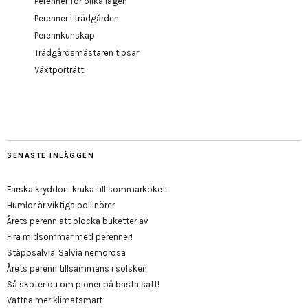
Perenner för olika lägen
Perenner i trädgården
Perennkunskap
Trädgårdsmästaren tipsar
Växtporträtt
SENASTE INLÄGGEN
Färska kryddor i kruka till sommarköket
Humlor är viktiga pollinörer
Årets perenn att plocka buketter av
Fira midsommar med perenner!
Stäppsalvia, Salvia nemorosa
Årets perenn tillsammans i solsken
Så sköter du om pioner på bästa sätt!
Vattna mer klimatsmart