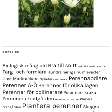
ETIKETTER
Bra till snitt
Biologisk mångfald
Fuktälskande perenner
Färg- och formlära
Hundra härliga humleväxter
Perennaodlare
Höst
Marktäckare
Nyheter
Ormbunkar
Perenner A-Ö
Perenner för olika lägen
Perenner för pollinerare
Perenner i kruka
Perenner i trädgården
Planera
Perenner vid vatten
Plantera perenner
Skugga
trädgården