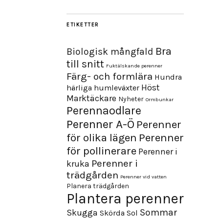
ETIKETTER
Bra
Biologisk mångfald
till snitt
Fuktälskande perenner
Färg- och formlära
Hundra
Höst
härliga humleväxter
Marktäckare
Nyheter
Ormbunkar
Perennaodlare
Perenner A-Ö
Perenner
för olika lägen
Perenner
för pollinerare
Perenner i
Perenner i
kruka
trädgården
Perenner vid vatten
Planera trädgården
Plantera perenner
Sommar
Skugga
Skörda
Sol