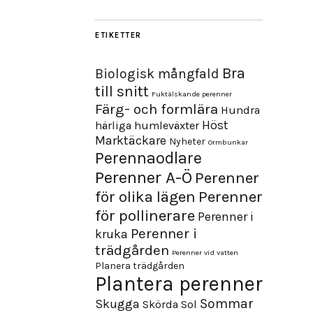
ETIKETTER
Bra
Biologisk mångfald
till snitt
Fuktälskande perenner
Färg- och formlära
Hundra
Höst
härliga humleväxter
Marktäckare
Nyheter
Ormbunkar
Perennaodlare
Perenner A-Ö
Perenner
för olika lägen
Perenner
för pollinerare
Perenner i
Perenner i
kruka
trädgården
Perenner vid vatten
Planera trädgården
Plantera perenner
Sommar
Skugga
Skörda
Sol