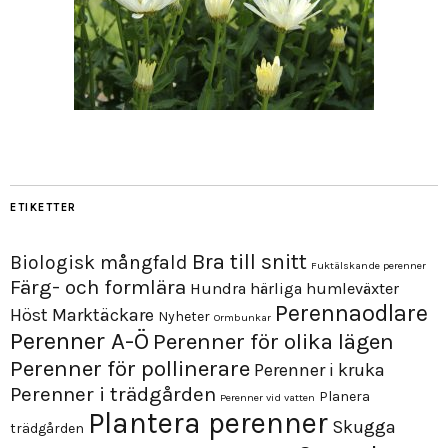
ETIKETTER
Bra till snitt
Biologisk mångfald
Fuktälskande perenner
Färg- och formlära
Hundra härliga humleväxter
Perennaodlare
Höst
Marktäckare
Nyheter
Ormbunkar
Perenner A-Ö
Perenner för olika lägen
Perenner för pollinerare
Perenner i kruka
Perenner i trädgården
Planera
Perenner vid vatten
Plantera perenner
Skugga
trädgården