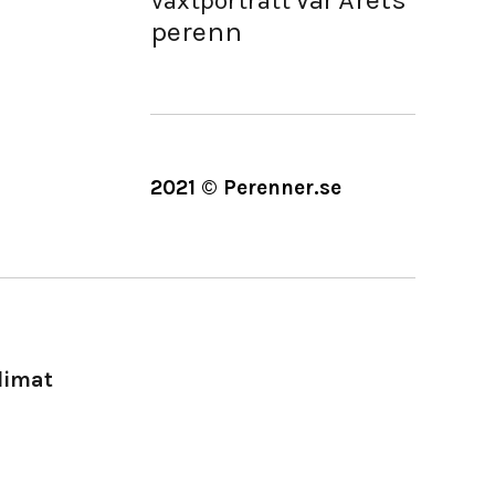
Vår
Växtporträtt
perenn
2021 © Perenner.se
limat