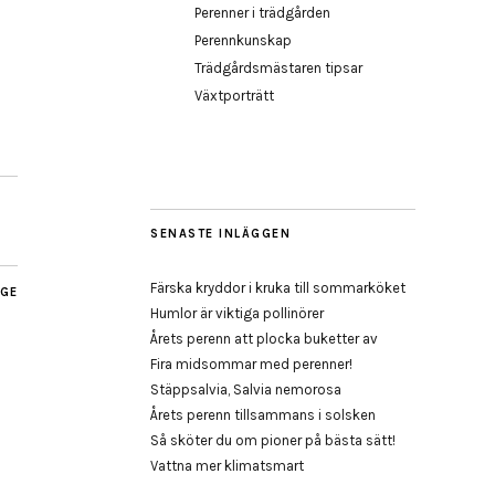
Perenner i trädgården
Perennkunskap
Trädgårdsmästaren tipsar
Växtporträtt
SENASTE INLÄGGEN
Färska kryddor i kruka till sommarköket
AGE
Humlor är viktiga pollinörer
Årets perenn att plocka buketter av
Fira midsommar med perenner!
Stäppsalvia, Salvia nemorosa
Årets perenn tillsammans i solsken
Så sköter du om pioner på bästa sätt!
Vattna mer klimatsmart