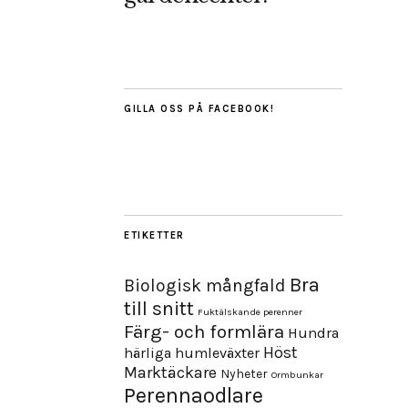
GILLA OSS PÅ FACEBOOK!
ETIKETTER
Bra
Biologisk mångfald
till snitt
Fuktälskande perenner
Färg- och formlära
Hundra
Höst
härliga humleväxter
Marktäckare
Nyheter
Ormbunkar
Perennaodlare