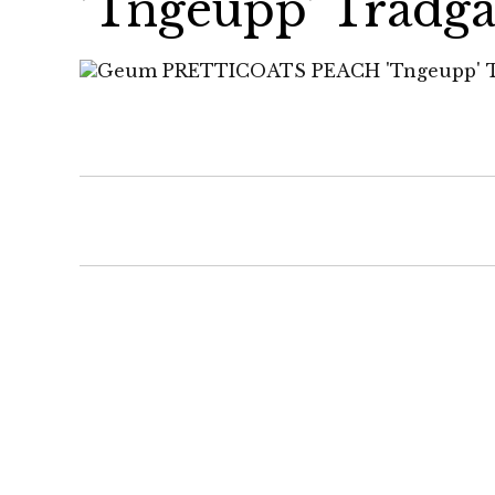
’Tngeupp’ Trädgå