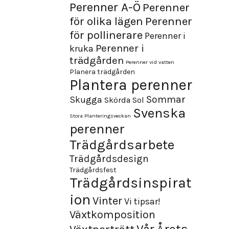
Perenner A-Ö
Perenner
för olika lägen
Perenner
för pollinerare
Perenner i
Perenner i
kruka
trädgården
Perenner vid vatten
Planera trädgården
Plantera perenner
Sommar
Skugga
Skörda
Sol
Svenska
Stora Planteringsveckan
perenner
Trädgårdsarbete
Trädgårdsdesign
Trädgårdsfest
Trädgårdsinspirat
ion
Vinter
Vi tipsar!
Växtkomposition
Årets