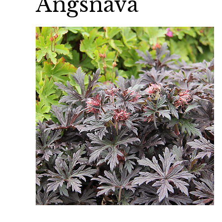
Ängsnäva