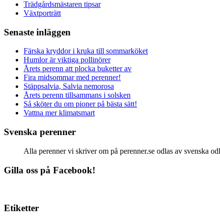
Trädgårdsmästaren tipsar
Växtporträtt
Senaste inläggen
Färska kryddor i kruka till sommarköket
Humlor är viktiga pollinörer
Årets perenn att plocka buketter av
Fira midsommar med perenner!
Stäppsalvia, Salvia nemorosa
Årets perenn tillsammans i solsken
Så sköter du om pioner på bästa sätt!
Vattna mer klimatsmart
Svenska perenner
Alla perenner vi skriver om på perenner.se odlas av svenska odlar
Gilla oss på Facebook!
Etiketter