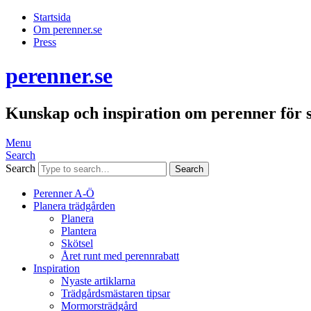
Startsida
Om perenner.se
Press
perenner.se
Kunskap och inspiration om perenner för 
Menu
Search
Search
Perenner A-Ö
Planera trädgården
Planera
Plantera
Skötsel
Året runt med perennrabatt
Inspiration
Nyaste artiklarna
Trädgårdsmästaren tipsar
Mormorsträdgård