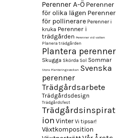
Perenner A-Ö
Perenner
för olika lägen
Perenner
för pollinerare
Perenner i
Perenner i
kruka
trädgården
Perenner vid vatten
Planera trädgården
Plantera perenner
Sommar
Skugga
Skörda
Sol
Svenska
Stora Planteringsveckan
perenner
Trädgårdsarbete
Trädgårdsdesign
Trädgårdsfest
Trädgårdsinspirat
ion
Vinter
Vi tipsar!
Växtkomposition
Årets