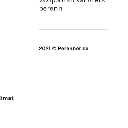
Vår
Växtporträtt
perenn
2021 © Perenner.se
limat