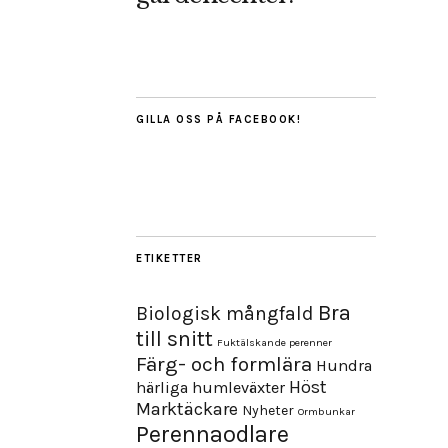
GILLA OSS PÅ FACEBOOK!
ETIKETTER
Bra
Biologisk mångfald
till snitt
Fuktälskande perenner
Färg- och formlära
Hundra
Höst
härliga humleväxter
Marktäckare
Nyheter
Ormbunkar
Perennaodlare