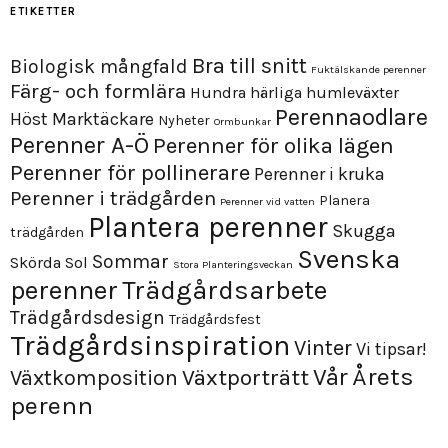
ETIKETTER
Bra till snitt
Biologisk mångfald
Fuktälskande perenner
Färg- och formlära
Hundra härliga humleväxter
Perennaodlare
Höst
Marktäckare
Nyheter
Ormbunkar
Perenner A-Ö
Perenner för olika lägen
Perenner för pollinerare
Perenner i kruka
Perenner i trädgården
Planera
Perenner vid vatten
Plantera perenner
Skugga
trädgården
Svenska
Sommar
Skörda
Sol
Stora Planteringsveckan
perenner
Trädgårdsarbete
Trädgårdsdesign
Trädgårdsfest
Trädgårdsinspiration
Vinter
Vi tipsar!
Årets
Vår
Växtporträtt
Växtkomposition
perenn