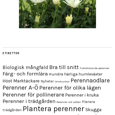
ETIKETTER
Bra till snitt
Biologisk mångfald
Fuktälskande perenner
Färg- och formlära
Hundra härliga humleväxter
Perennaodlare
Höst
Marktäckare
Nyheter
Ormbunkar
Perenner A-Ö
Perenner för olika lägen
Perenner för pollinerare
Perenner i kruka
Perenner i trädgården
Planera
Perenner vid vatten
Plantera perenner
Skugga
trädgården