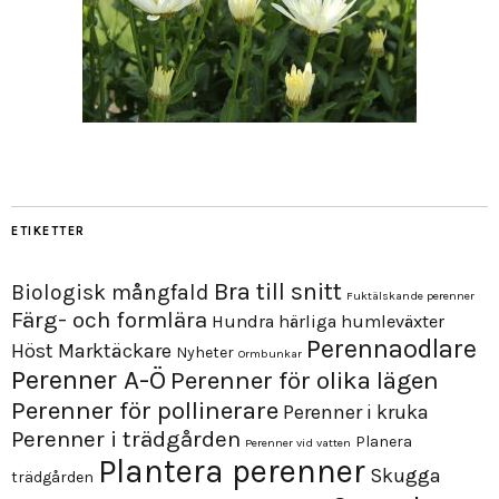
ETIKETTER
Bra till snitt
Biologisk mångfald
Fuktälskande perenner
Färg- och formlära
Hundra härliga humleväxter
Perennaodlare
Höst
Marktäckare
Nyheter
Ormbunkar
Perenner A-Ö
Perenner för olika lägen
Perenner för pollinerare
Perenner i kruka
Perenner i trädgården
Planera
Perenner vid vatten
Plantera perenner
Skugga
trädgården