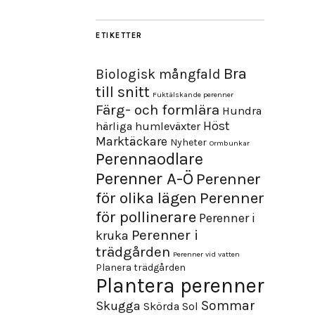
ETIKETTER
Bra
Biologisk mångfald
till snitt
Fuktälskande perenner
Färg- och formlära
Hundra
Höst
härliga humleväxter
Marktäckare
Nyheter
Ormbunkar
Perennaodlare
Perenner A-Ö
Perenner
för olika lägen
Perenner
för pollinerare
Perenner i
Perenner i
kruka
trädgården
Perenner vid vatten
Planera trädgården
Plantera perenner
Sommar
Skugga
Skörda
Sol