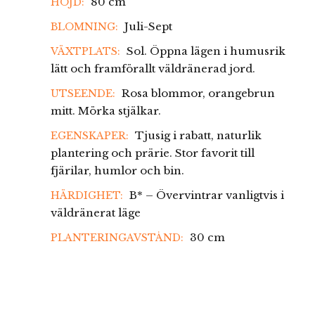
80 cm
HÖJD:
Juli-Sept
BLOMNING:
Sol. Öppna lägen i humusrik
VÄXTPLATS:
lätt och framförallt väldränerad jord.
Rosa blommor, orangebrun
UTSEENDE:
mitt. Mörka stjälkar.
Tjusig i rabatt, naturlik
EGENSKAPER:
plantering och prärie. Stor favorit till
fjärilar, humlor och bin.
B* – Övervintrar vanligtvis i
HÄRDIGHET:
väldränerat läge
30 cm
PLANTERINGAVSTÅND: