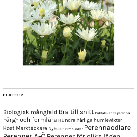
ETIKETTER
Bra till snitt
Biologisk mångfald
Fuktälskande perenner
Färg- och formlära
Hundra härliga humleväxter
Perennaodlare
Höst
Marktäckare
Nyheter
Ormbunkar
Perenner A-Ö
Perenner för olika lägen