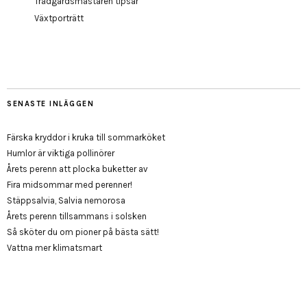
Trädgårdsmästaren tipsar
Växtporträtt
SENASTE INLÄGGEN
Färska kryddor i kruka till sommarköket
Humlor är viktiga pollinörer
Årets perenn att plocka buketter av
Fira midsommar med perenner!
Stäppsalvia, Salvia nemorosa
Årets perenn tillsammans i solsken
Så sköter du om pioner på bästa sätt!
Vattna mer klimatsmart