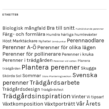
ETIKETTER
Bra till snitt
Biologisk mångfald
Fuktälskande perenner
Färg- och formlära
Hundra härliga humleväxter
Perennaodlare
Höst
Marktäckare
Nyheter
Ormbunkar
Perenner A-Ö
Perenner för olika lägen
Perenner för pollinerare
Perenner i kruka
Perenner i trädgården
Planera
Perenner vid vatten
Plantera perenner
Skugga
trädgården
Svenska
Sommar
Skörda
Sol
Stora Planteringsveckan
perenner
Trädgårdsarbete
Trädgårdsdesign
Trädgårdsfest
Trädgårdsinspiration
Vinter
Vi tipsar!
Årets
Vår
Växtporträtt
Växtkomposition