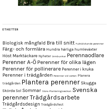
ETIKETTER
Bra till snitt
Biologisk mångfald
Fuktälskande perenner
Färg- och formlära
Hundra härliga humleväxter
Perennaodlare
Höst
Marktäckare
Nyheter
Ormbunkar
Perenner A-Ö
Perenner för olika lägen
Perenner för pollinerare
Perenner i kruka
Perenner i trädgården
Planera
Perenner vid vatten
Plantera perenner
Skugga
trädgården
Svenska
Sommar
Skörda
Sol
Stora Planteringsveckan
perenner
Trädgårdsarbete
Trädgårdsdesign
Trädgårdsfest