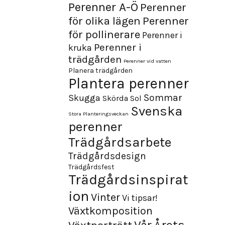
Perenner A-Ö
Perenner
för olika lägen
Perenner
för pollinerare
Perenner i
Perenner i
kruka
trädgården
Perenner vid vatten
Planera trädgården
Plantera perenner
Sommar
Skugga
Skörda
Sol
Svenska
Stora Planteringsveckan
perenner
Trädgårdsarbete
Trädgårdsdesign
Trädgårdsfest
Trädgårdsinspirat
ion
Vinter
Vi tipsar!
Växtkomposition
Årets