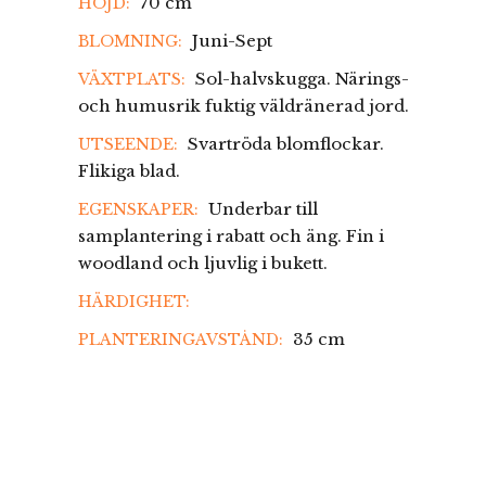
70 cm
HÖJD:
Juni-Sept
BLOMNING:
Sol-halvskugga. Närings-
VÄXTPLATS:
och humusrik fuktig väldränerad jord.
Svartröda blomflockar.
UTSEENDE:
Flikiga blad.
Underbar till
EGENSKAPER:
samplantering i rabatt och äng. Fin i
woodland och ljuvlig i bukett.
HÄRDIGHET:
35 cm
PLANTERINGAVSTÅND: