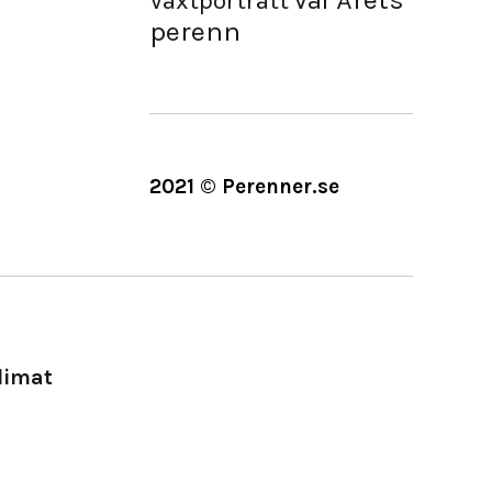
Vår
Växtporträtt
perenn
2021 © Perenner.se
limat