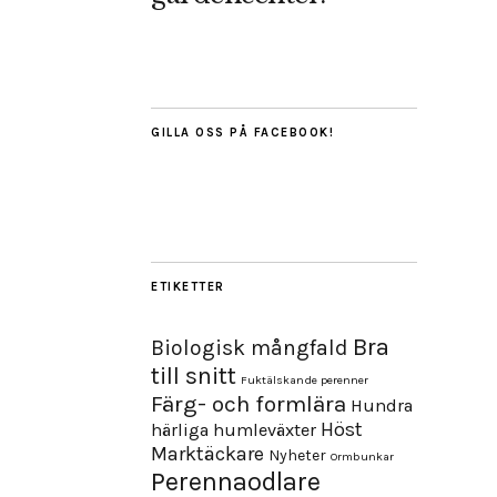
GILLA OSS PÅ FACEBOOK!
ETIKETTER
Bra
Biologisk mångfald
till snitt
Fuktälskande perenner
Färg- och formlära
Hundra
Höst
härliga humleväxter
Marktäckare
Nyheter
Ormbunkar
Perennaodlare