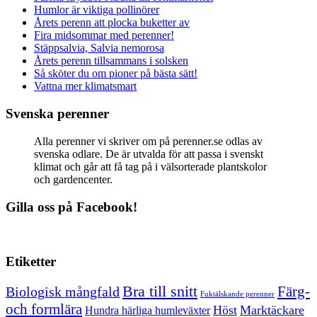
Humlor är viktiga pollinörer
Årets perenn att plocka buketter av
Fira midsommar med perenner!
Stäppsalvia, Salvia nemorosa
Årets perenn tillsammans i solsken
Så sköter du om pioner på bästa sätt!
Vattna mer klimatsmart
Svenska perenner
Alla perenner vi skriver om på perenner.se odlas av
svenska odlare. De är utvalda för att passa i svenskt
klimat och går att få tag på i välsorterade plantskolor
och gardencenter.
Gilla oss på Facebook!
Etiketter
Bra till snitt
Färg-
Biologisk mångfald
Fuktälskande perenner
och formlära
Höst
Marktäckare
Hundra härliga humleväxter