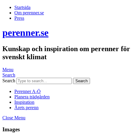
Startsida
Om perenner.se
Press
perenner.se
Kunskap och inspiration om perenner för
svenskt klimat
Menu
Search
Search
Perenner A-Ö
Planera trädgården
Inspiration
Årets perenn
Close Menu
Images