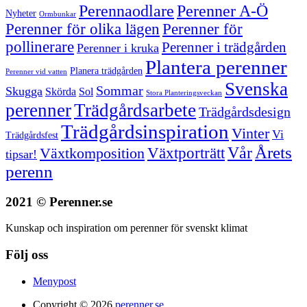
Perenner A-Ö
Perennaodlare
Nyheter
Ormbunkar
Perenner för olika lägen
Perenner för
pollinerare
Perenner i trädgården
Perenner i kruka
Plantera perenner
Planera trädgården
Perenner vid vatten
Svenska
Sommar
Skugga
Skörda
Sol
Stora Planteringsveckan
perenner
Trädgårdsarbete
Trädgårdsdesign
Trädgårdsinspiration
Vinter
Vi
Trädgårdsfest
Vår
Årets
Växtporträtt
Växtkomposition
tipsar!
perenn
2021 © Perenner.se
Kunskap och inspiration om perenner för svenskt klimat
Följ oss
Menypost
Copyright © 2026
perenner.se.