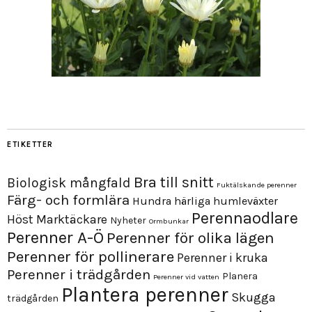
ETIKETTER
Bra till snitt
Biologisk mångfald
Fuktälskande perenner
Färg- och formlära
Hundra härliga humleväxter
Perennaodlare
Höst
Marktäckare
Nyheter
Ormbunkar
Perenner A-Ö
Perenner för olika lägen
Perenner för pollinerare
Perenner i kruka
Perenner i trädgården
Planera
Perenner vid vatten
Plantera perenner
Skugga
trädgården