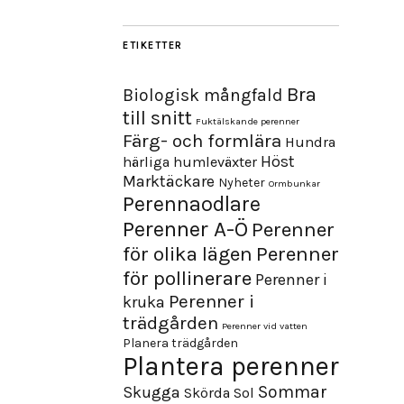
ETIKETTER
Bra
Biologisk mångfald
till snitt
Fuktälskande perenner
Färg- och formlära
Hundra
Höst
härliga humleväxter
Marktäckare
Nyheter
Ormbunkar
Perennaodlare
Perenner A-Ö
Perenner
för olika lägen
Perenner
för pollinerare
Perenner i
Perenner i
kruka
trädgården
Perenner vid vatten
Planera trädgården
Plantera perenner
Sommar
Skugga
Skörda
Sol