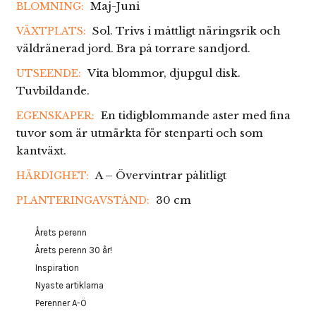
Maj-Juni
BLOMNING:
Sol. Trivs i måttligt näringsrik och
VÄXTPLATS:
väldränerad jord. Bra på torrare sandjord.
Vita blommor, djupgul disk.
UTSEENDE:
Tuvbildande.
En tidigblommande aster med fina
EGENSKAPER:
tuvor som är utmärkta för stenparti och som
kantväxt.
A – Övervintrar pålitligt
HÄRDIGHET:
30 cm
PLANTERINGAVSTÅND:
Årets perenn
Årets perenn 30 år!
Inspiration
Nyaste artiklarna
Perenner A-Ö