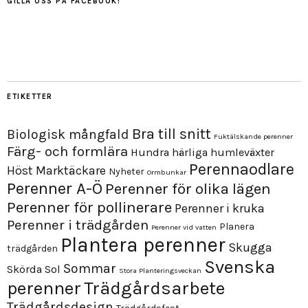
GILLA OSS PÅ FACEBOOK!
ETIKETTER
Bra till snitt
Biologisk mångfald
Fuktälskande perenner
Färg- och formlära
Hundra härliga humleväxter
Perennaodlare
Höst
Marktäckare
Nyheter
Ormbunkar
Perenner A-Ö
Perenner för olika lägen
Perenner för pollinerare
Perenner i kruka
Perenner i trädgården
Planera
Perenner vid vatten
Plantera perenner
Skugga
trädgården
Svenska
Sommar
Skörda
Sol
Stora Planteringsveckan
perenner
Trädgårdsarbete
Trädgårdsdesign