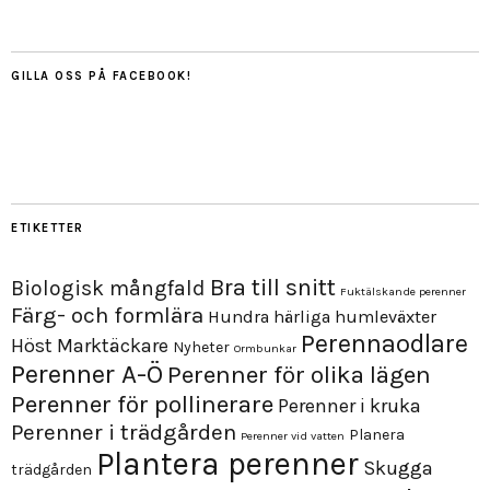
GILLA OSS PÅ FACEBOOK!
ETIKETTER
Bra till snitt
Biologisk mångfald
Fuktälskande perenner
Färg- och formlära
Hundra härliga humleväxter
Perennaodlare
Höst
Marktäckare
Nyheter
Ormbunkar
Perenner A-Ö
Perenner för olika lägen
Perenner för pollinerare
Perenner i kruka
Perenner i trädgården
Planera
Perenner vid vatten
Plantera perenner
Skugga
trädgården