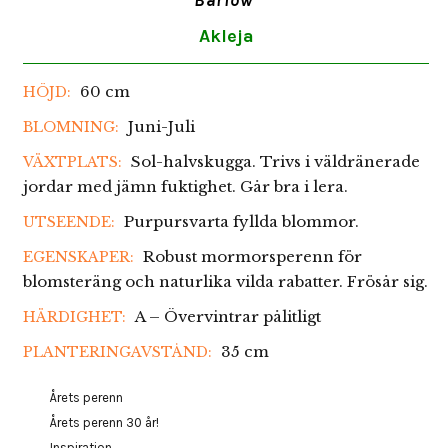
Akleja
60 cm
HÖJD:
Juni-Juli
BLOMNING:
Sol-halvskugga. Trivs i väldränerade
VÄXTPLATS:
jordar med jämn fuktighet. Går bra i lera.
Purpursvarta fyllda blommor.
UTSEENDE:
Robust mormorsperenn för
EGENSKAPER:
blomsteräng och naturlika vilda rabatter. Frösår sig.
A – Övervintrar pålitligt
HÄRDIGHET:
35 cm
PLANTERINGAVSTÅND:
Årets perenn
Årets perenn 30 år!
Inspiration