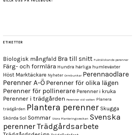
GILLA OSS PÅ FACEBOOK!
ETIKETTER
Bra till snitt
Biologisk mångfald
Fuktälskande perenner
Färg- och formlära
Hundra härliga humleväxter
Perennaodlare
Höst
Marktäckare
Nyheter
Ormbunkar
Perenner A-Ö
Perenner för olika lägen
Perenner för pollinerare
Perenner i kruka
Perenner i trädgården
Planera
Perenner vid vatten
Plantera perenner
Skugga
trädgården
Svenska
Sommar
Skörda
Sol
Stora Planteringsveckan
perenner
Trädgårdsarbete
Trädgårdsdesign