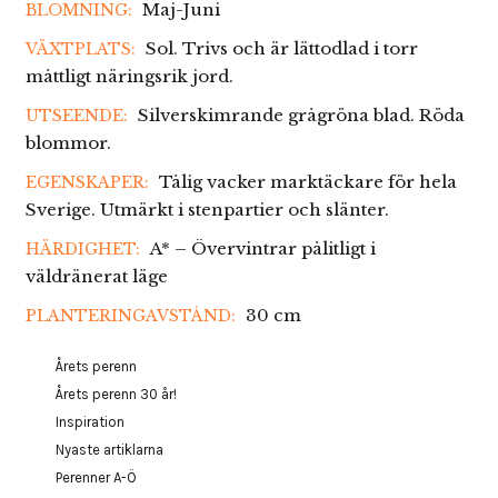
Maj-Juni
BLOMNING:
Sol. Trivs och är lättodlad i torr
VÄXTPLATS:
måttligt näringsrik jord.
Silverskimrande grågröna blad. Röda
UTSEENDE:
blommor.
Tålig vacker marktäckare för hela
EGENSKAPER:
Sverige. Utmärkt i stenpartier och slänter.
A* – Övervintrar pålitligt i
HÄRDIGHET:
väldränerat läge
30 cm
PLANTERINGAVSTÅND:
Årets perenn
Årets perenn 30 år!
Inspiration
Nyaste artiklarna
Perenner A-Ö