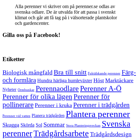
Alla perenner vi skriver om på perenner.se odlas av
svenska odlare. De är utvalda för att passa i svenskt
klimat och går att få tag på i välsorterade plantskolor
och gardencenter.
Gilla oss på Facebook!
Etiketter
Bra till snitt
Färg-
Biologisk mångfald
Fuktälskande perenner
och formlära
Höst
Marktäckare
Hundra härliga humleväxter
Perenner A-Ö
Perennaodlare
Nyheter
Ormbunkar
Perenner för olika lägen
Perenner för
pollinerare
Perenner i trädgården
Perenner i kruka
Plantera perenner
Planera trädgården
Perenner vid vatten
Svenska
Sommar
Skugga
Skörda
Sol
Stora Planteringsveckan
perenner
Trädgårdsarbete
Trädgårdsdesign