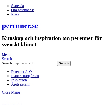
Startsida
Om perenner.se
Press
perenner.se
Kunskap och inspiration om perenner för
svenskt klimat
Menu
Search
Search
Perenner A-Ö
Planera trädgården
Inspiration
Årets perenn
Close Menu