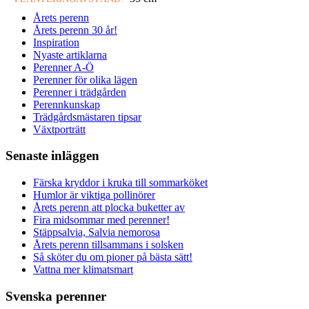
Årets perenn
Årets perenn 30 år!
Inspiration
Nyaste artiklarna
Perenner A-Ö
Perenner för olika lägen
Perenner i trädgården
Perennkunskap
Trädgårdsmästaren tipsar
Växtporträtt
Senaste inläggen
Färska kryddor i kruka till sommarköket
Humlor är viktiga pollinörer
Årets perenn att plocka buketter av
Fira midsommar med perenner!
Stäppsalvia, Salvia nemorosa
Årets perenn tillsammans i solsken
Så sköter du om pioner på bästa sätt!
Vattna mer klimatsmart
Svenska perenner