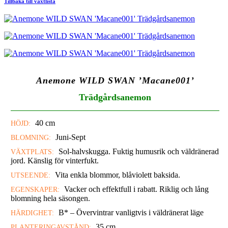
Tillbaka till växtlista
Anemone WILD SWAN ’Macane001’
Trädgårdsanemon
40 cm
HÖJD:
Juni-Sept
BLOMNING:
Sol-halvskugga. Fuktig humusrik och väldränerad
VÄXTPLATS:
jord. Känslig för vinterfukt.
Vita enkla blommor, blåviolett baksida.
UTSEENDE:
Vacker och effektfull i rabatt. Riklig och lång
EGENSKAPER:
blomning hela säsongen.
B* – Övervintrar vanligtvis i väldränerat läge
HÄRDIGHET:
35 cm
PLANTERINGAVSTÅND: