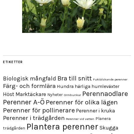
ETIKETTER
Bra till snitt
Biologisk mångfald
Fuktälskande perenner
Färg- och formlära
Hundra härliga humleväxter
Perennaodlare
Höst
Marktäckare
Nyheter
Ormbunkar
Perenner A-Ö
Perenner för olika lägen
Perenner för pollinerare
Perenner i kruka
Perenner i trädgården
Planera
Perenner vid vatten
Plantera perenner
Skugga
trädgården