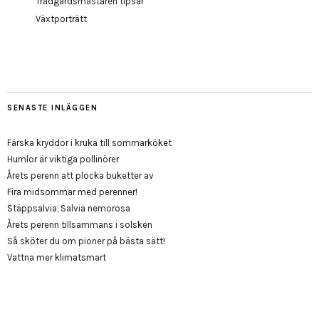
Trädgårdsmästaren tipsar
Växtporträtt
SENASTE INLÄGGEN
Färska kryddor i kruka till sommarköket
Humlor är viktiga pollinörer
Årets perenn att plocka buketter av
Fira midsommar med perenner!
Stäppsalvia, Salvia nemorosa
Årets perenn tillsammans i solsken
Så sköter du om pioner på bästa sätt!
Vattna mer klimatsmart