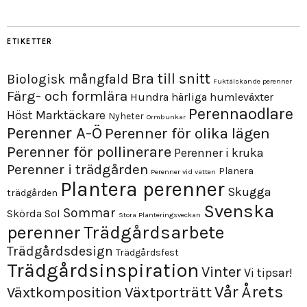
ETIKETTER
Bra till snitt
Biologisk mångfald
Fuktälskande perenner
Färg- och formlära
Hundra härliga humleväxter
Perennaodlare
Höst
Marktäckare
Nyheter
Ormbunkar
Perenner A-Ö
Perenner för olika lägen
Perenner för pollinerare
Perenner i kruka
Perenner i trädgården
Planera
Perenner vid vatten
Plantera perenner
Skugga
trädgården
Svenska
Sommar
Skörda
Sol
Stora Planteringsveckan
perenner
Trädgårdsarbete
Trädgårdsdesign
Trädgårdsfest
Trädgårdsinspiration
Vinter
Vi tipsar!
Årets
Vår
Växtporträtt
Växtkomposition