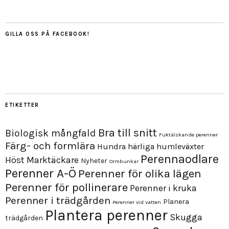
GILLA OSS PÅ FACEBOOK!
ETIKETTER
Bra till snitt
Biologisk mångfald
Fuktälskande perenner
Färg- och formlära
Hundra härliga humleväxter
Perennaodlare
Höst
Marktäckare
Nyheter
Ormbunkar
Perenner A-Ö
Perenner för olika lägen
Perenner för pollinerare
Perenner i kruka
Perenner i trädgården
Planera
Perenner vid vatten
Plantera perenner
Skugga
trädgården