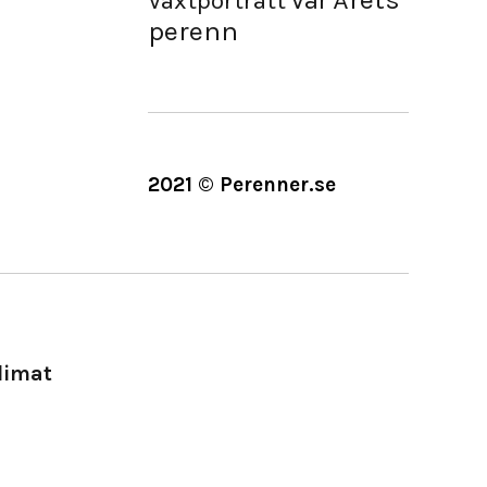
Vår
Växtporträtt
perenn
2021 © Perenner.se
limat