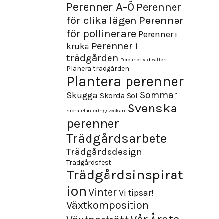
Perenner A-Ö
Perenner
för olika lägen
Perenner
för pollinerare
Perenner i
Perenner i
kruka
trädgården
Perenner vid vatten
Planera trädgården
Plantera perenner
Sommar
Skugga
Skörda
Sol
Svenska
Stora Planteringsveckan
perenner
Trädgårdsarbete
Trädgårdsdesign
Trädgårdsfest
Trädgårdsinspirat
ion
Vinter
Vi tipsar!
Växtkomposition
Årets