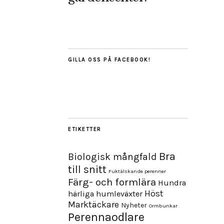
GILLA OSS PÅ FACEBOOK!
ETIKETTER
Bra
Biologisk mångfald
till snitt
Fuktälskande perenner
Färg- och formlära
Hundra
Höst
härliga humleväxter
Marktäckare
Nyheter
Ormbunkar
Perennaodlare