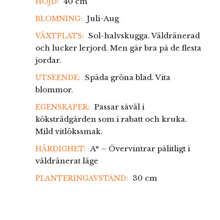
40 cm
HÖJD:
Juli-Aug
BLOMNING:
Sol-halvskugga. Väldränerad
VÄXTPLATS:
och lucker lerjord. Men går bra på de flesta
jordar.
Späda gröna blad. Vita
UTSEENDE:
blommor.
Passar såväl i
EGENSKAPER:
köksträdgården som i rabatt och kruka.
Mild vitlökssmak.
A* – Övervintrar pålitligt i
HÄRDIGHET:
väldränerat läge
30 cm
PLANTERINGAVSTÅND: