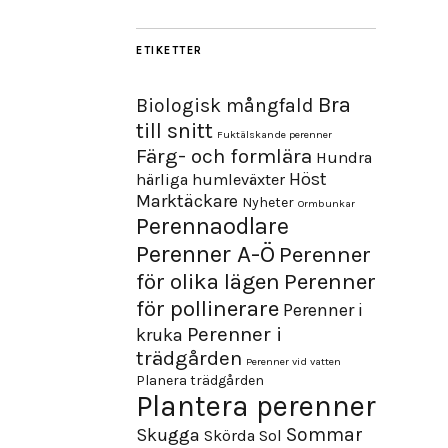
ETIKETTER
Bra
Biologisk mångfald
till snitt
Fuktälskande perenner
Färg- och formlära
Hundra
Höst
härliga humleväxter
Marktäckare
Nyheter
Ormbunkar
Perennaodlare
Perenner A-Ö
Perenner
för olika lägen
Perenner
för pollinerare
Perenner i
Perenner i
kruka
trädgården
Perenner vid vatten
Planera trädgården
Plantera perenner
Sommar
Skugga
Skörda
Sol