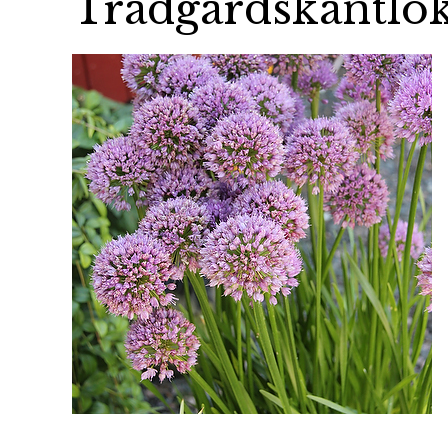
Trädgårdskantlö