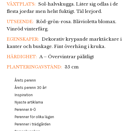
Sol-halvskugga. Låter sig odlas i de
VÄXTPLATS:
flesta jordar men helst fuktigt. Tål lerjord.
Röd-grön-rosa. Blåvioletta blomax.
UTSEENDE:
Vinröd vinterfärg.
Dekorativ krypande marktäckare i
EGENSKAPER:
kanter och buskage. Fint överhäng i kruka.
A – Övervintrar pålitligt
HÄRDIGHET:
35 cm
PLANTERINGAVSTÅND:
Årets perenn
Årets perenn 30 år!
Inspiration
Nyaste artiklarna
Perenner A-Ö
Perenner för olika lägen
Perenner i trädgården