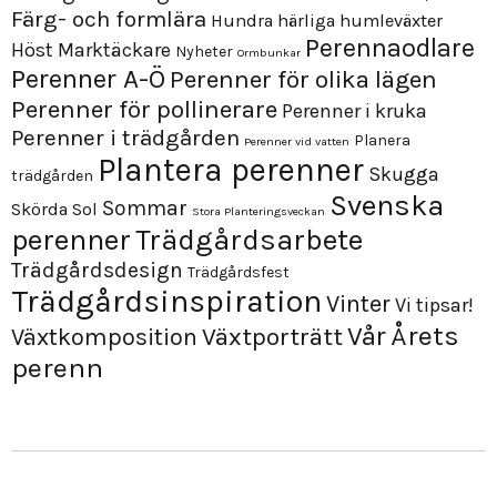
Färg- och formlära
Hundra härliga humleväxter
Perennaodlare
Höst
Marktäckare
Nyheter
Ormbunkar
Perenner A-Ö
Perenner för olika lägen
Perenner för pollinerare
Perenner i kruka
Perenner i trädgården
Planera
Perenner vid vatten
Plantera perenner
Skugga
trädgården
Svenska
Sommar
Skörda
Sol
Stora Planteringsveckan
perenner
Trädgårdsarbete
Trädgårdsdesign
Trädgårdsfest
Trädgårdsinspiration
Vinter
Vi tipsar!
Årets
Vår
Växtporträtt
Växtkomposition
perenn