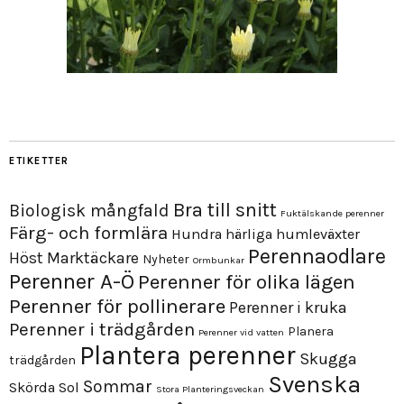
ETIKETTER
Bra till snitt
Biologisk mångfald
Fuktälskande perenner
Färg- och formlära
Hundra härliga humleväxter
Perennaodlare
Höst
Marktäckare
Nyheter
Ormbunkar
Perenner A-Ö
Perenner för olika lägen
Perenner för pollinerare
Perenner i kruka
Perenner i trädgården
Planera
Perenner vid vatten
Plantera perenner
Skugga
trädgården
Svenska
Sommar
Skörda
Sol
Stora Planteringsveckan