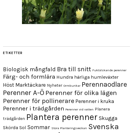
ETIKETTER
Bra till snitt
Biologisk mångfald
Fuktälskande perenner
Färg- och formlära
Hundra härliga humleväxter
Perennaodlare
Höst
Marktäckare
Nyheter
Ormbunkar
Perenner A-Ö
Perenner för olika lägen
Perenner för pollinerare
Perenner i kruka
Perenner i trädgården
Planera
Perenner vid vatten
Plantera perenner
Skugga
trädgården
Svenska
Sommar
Skörda
Sol
Stora Planteringsveckan