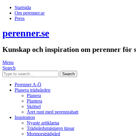
Startsida
Om perenner.se
Press
perenner.se
Kunskap och inspiration om perenner för 
Menu
Search
Search
Perenner A-Ö
Planera trädgården
Planera
Plantera
Skötsel
Året runt med perennrabatt
Inspiration
Nyaste artiklarna
Trädgårdsmästaren tipsar
Mormorsträdgård