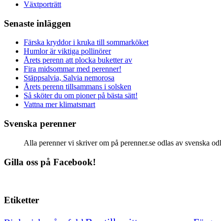
Växtporträtt
Senaste inläggen
Färska kryddor i kruka till sommarköket
Humlor är viktiga pollinörer
Årets perenn att plocka buketter av
Fira midsommar med perenner!
Stäppsalvia, Salvia nemorosa
Årets perenn tillsammans i solsken
Så sköter du om pioner på bästa sätt!
Vattna mer klimatsmart
Svenska perenner
Alla perenner vi skriver om på perenner.se odlas av svenska odlar
Gilla oss på Facebook!
Etiketter