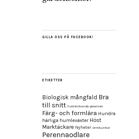
GILLA OSS PÅ FACEBOOK!
ETIKETTER
Bra
Biologisk mångfald
till snitt
Fuktälskande perenner
Färg- och formlära
Hundra
Höst
härliga humleväxter
Marktäckare
Nyheter
Ormbunkar
Perennaodlare