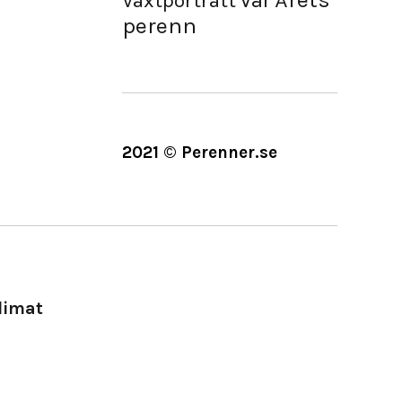
Vår
Växtporträtt
perenn
2021 © Perenner.se
limat