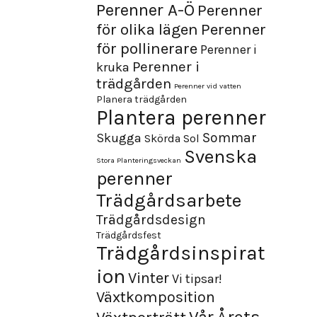
Perenner A-Ö
Perenner
för olika lägen
Perenner
för pollinerare
Perenner i
Perenner i
kruka
trädgården
Perenner vid vatten
Planera trädgården
Plantera perenner
Sommar
Skugga
Skörda
Sol
Svenska
Stora Planteringsveckan
perenner
Trädgårdsarbete
Trädgårdsdesign
Trädgårdsfest
Trädgårdsinspirat
ion
Vinter
Vi tipsar!
Växtkomposition
Årets