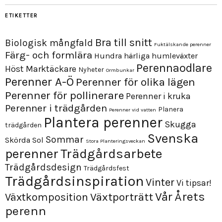
ETIKETTER
Bra till snitt
Biologisk mångfald
Fuktälskande perenner
Färg- och formlära
Hundra härliga humleväxter
Perennaodlare
Höst
Marktäckare
Nyheter
Ormbunkar
Perenner A-Ö
Perenner för olika lägen
Perenner för pollinerare
Perenner i kruka
Perenner i trädgården
Planera
Perenner vid vatten
Plantera perenner
Skugga
trädgården
Svenska
Sommar
Skörda
Sol
Stora Planteringsveckan
perenner
Trädgårdsarbete
Trädgårdsdesign
Trädgårdsfest
Trädgårdsinspiration
Vinter
Vi tipsar!
Årets
Vår
Växtporträtt
Växtkomposition
perenn