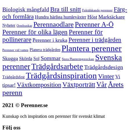
Bra till snitt
Färg-
Biologisk mångfald
Fuktälskande perenner
och formlära
Höst
Marktäckare
Hundra härliga humleväxter
Perenner A-Ö
Perennaodlare
Nyheter
Ormbunkar
Perenner för olika lägen
Perenner för
pollinerare
Perenner i trädgården
Perenner i kruka
Plantera perenner
Planera trädgården
Perenner vid vatten
Svenska
Sommar
Skugga
Skörda
Sol
Stora Planteringsveckan
perenner
Trädgårdsarbete
Trädgårdsdesign
Trädgårdsinspiration
Vinter
Vi
Trädgårdsfest
Vår
Årets
Växtporträtt
Växtkomposition
tipsar!
perenn
2021 © Perenner.se
Kunskap och inspiration om perenner för svenskt klimat
Följ oss