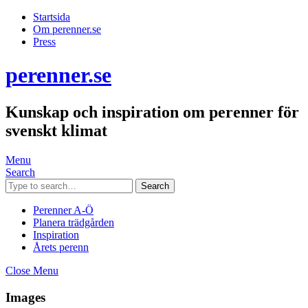
Startsida
Om perenner.se
Press
perenner.se
Kunskap och inspiration om perenner för
svenskt klimat
Menu
Search
Search
Perenner A-Ö
Planera trädgården
Inspiration
Årets perenn
Close Menu
Images