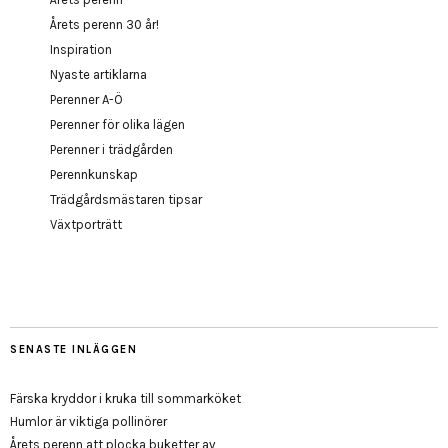
Årets perenn 30 år!
Inspiration
Nyaste artiklarna
Perenner A-Ö
Perenner för olika lägen
Perenner i trädgården
Perennkunskap
Trädgårdsmästaren tipsar
Växtporträtt
SENASTE INLÄGGEN
Färska kryddor i kruka till sommarköket
Humlor är viktiga pollinörer
Årets perenn att plocka buketter av