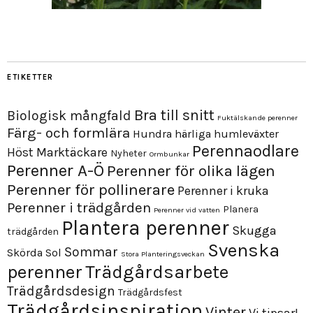
ETIKETTER
Bra till snitt
Biologisk mångfald
Fuktälskande perenner
Färg- och formlära
Hundra härliga humleväxter
Perennaodlare
Höst
Marktäckare
Nyheter
Ormbunkar
Perenner A-Ö
Perenner för olika lägen
Perenner för pollinerare
Perenner i kruka
Perenner i trädgården
Planera
Perenner vid vatten
Plantera perenner
Skugga
trädgården
Svenska
Sommar
Skörda
Sol
Stora Planteringsveckan
perenner
Trädgårdsarbete
Trädgårdsdesign
Trädgårdsfest
Trädgårdsinspiration
Vinter