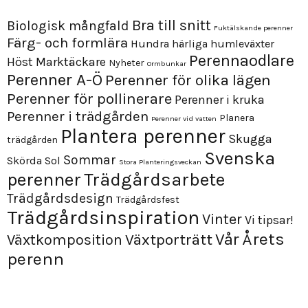
Bra till snitt
Biologisk mångfald
Fuktälskande perenner
Färg- och formlära
Hundra härliga humleväxter
Perennaodlare
Höst
Marktäckare
Nyheter
Ormbunkar
Perenner A-Ö
Perenner för olika lägen
Perenner för pollinerare
Perenner i kruka
Perenner i trädgården
Planera
Perenner vid vatten
Plantera perenner
Skugga
trädgården
Svenska
Sommar
Skörda
Sol
Stora Planteringsveckan
perenner
Trädgårdsarbete
Trädgårdsdesign
Trädgårdsfest
Trädgårdsinspiration
Vinter
Vi tipsar!
Årets
Vår
Växtporträtt
Växtkomposition
perenn