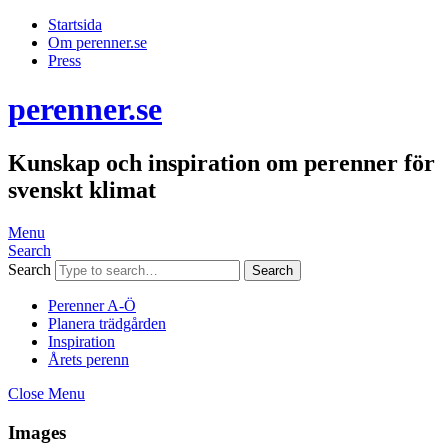
Startsida
Om perenner.se
Press
perenner.se
Kunskap och inspiration om perenner för
svenskt klimat
Menu
Search
Search
Perenner A-Ö
Planera trädgården
Inspiration
Årets perenn
Close Menu
Images