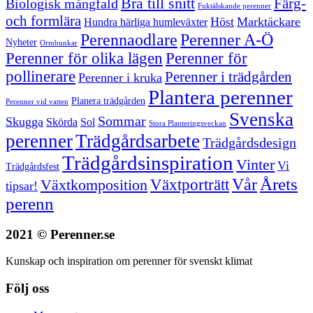
Bra till snitt
Färg-
Biologisk mångfald
Fuktälskande perenner
och formlära
Höst
Marktäckare
Hundra härliga humleväxter
Perenner A-Ö
Perennaodlare
Nyheter
Ormbunkar
Perenner för olika lägen
Perenner för
pollinerare
Perenner i trädgården
Perenner i kruka
Plantera perenner
Planera trädgården
Perenner vid vatten
Svenska
Sommar
Skugga
Skörda
Sol
Stora Planteringsveckan
perenner
Trädgårdsarbete
Trädgårdsdesign
Trädgårdsinspiration
Vinter
Vi
Trädgårdsfest
Vår
Årets
Växtporträtt
Växtkomposition
tipsar!
perenn
2021 © Perenner.se
Kunskap och inspiration om perenner för svenskt klimat
Följ oss