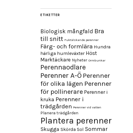
ETIKETTER
Bra
Biologisk mångfald
till snitt
Fuktälskande perenner
Färg- och formlära
Hundra
Höst
härliga humleväxter
Marktäckare
Nyheter
Ormbunkar
Perennaodlare
Perenner A-Ö
Perenner
för olika lägen
Perenner
för pollinerare
Perenner i
Perenner i
kruka
trädgården
Perenner vid vatten
Planera trädgården
Plantera perenner
Sommar
Skugga
Skörda
Sol