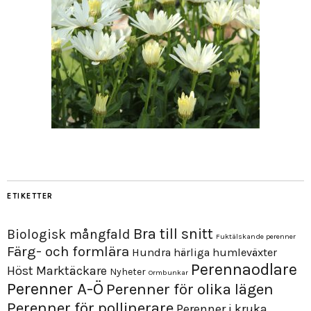
ETIKETTER
Bra till snitt
Biologisk mångfald
Fuktälskande perenner
Färg- och formlära
Hundra härliga humleväxter
Perennaodlare
Höst
Marktäckare
Nyheter
Ormbunkar
Perenner A-Ö
Perenner för olika lägen
Perenner för pollinerare
Perenner i kruka