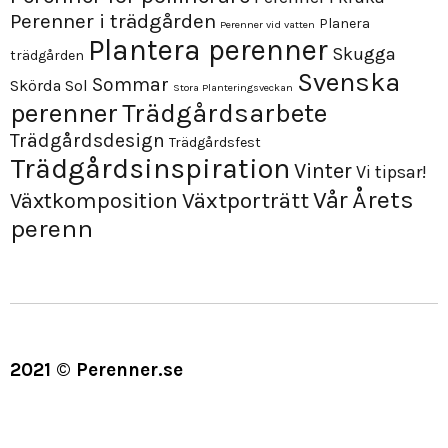
Perenner i trädgården
Planera
Perenner vid vatten
Plantera perenner
Skugga
trädgården
Svenska
Sommar
Skörda
Sol
Stora Planteringsveckan
perenner
Trädgårdsarbete
Trädgårdsdesign
Trädgårdsfest
Trädgårdsinspiration
Vinter
Vi tipsar!
Årets
Vår
Växtporträtt
Växtkomposition
perenn
2021 © Perenner.se