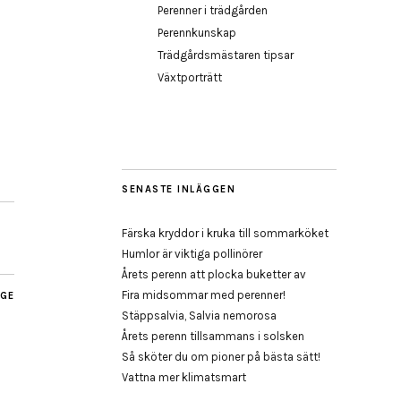
Perenner i trädgården
Perennkunskap
Trädgårdsmästaren tipsar
Växtporträtt
SENASTE INLÄGGEN
Färska kryddor i kruka till sommarköket
Humlor är viktiga pollinörer
Årets perenn att plocka buketter av
Fira midsommar med perenner!
AGE
Stäppsalvia, Salvia nemorosa
Årets perenn tillsammans i solsken
Så sköter du om pioner på bästa sätt!
Vattna mer klimatsmart