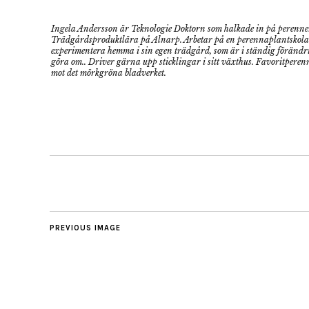
Ingela Andersson är Teknologie Doktorn som halkade in på perenner a
Trädgårdsproduktlära på Alnarp. Arbetar på en perennaplantskola. 
experimentera hemma i sin egen trädgård, som är i ständig förändrin
göra om.. Driver gärna upp sticklingar i sitt växthus. Favoritperenner
mot det mörkgröna bladverket.
PREVIOUS IMAGE