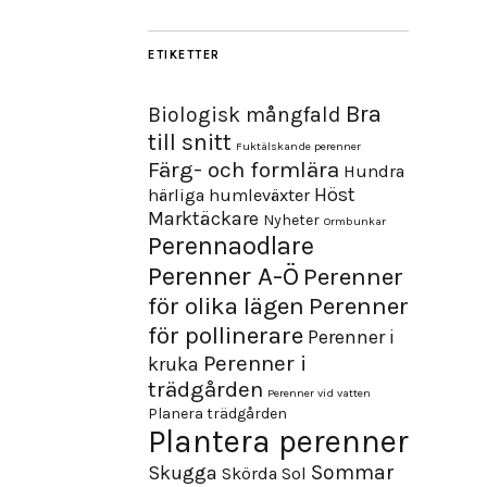
ETIKETTER
Bra
Biologisk mångfald
till snitt
Fuktälskande perenner
Färg- och formlära
Hundra
Höst
härliga humleväxter
Marktäckare
Nyheter
Ormbunkar
Perennaodlare
Perenner A-Ö
Perenner
för olika lägen
Perenner
för pollinerare
Perenner i
Perenner i
kruka
trädgården
Perenner vid vatten
Planera trädgården
Plantera perenner
Sommar
Skugga
Skörda
Sol