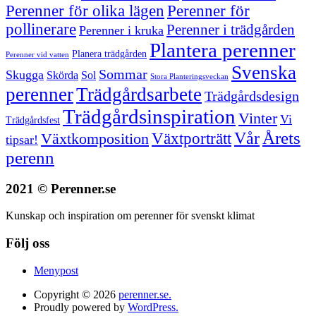
Perenner för olika lägen
Perenner för
pollinerare
Perenner i trädgården
Perenner i kruka
Plantera perenner
Planera trädgården
Perenner vid vatten
Svenska
Sommar
Skugga
Skörda
Sol
Stora Planteringsveckan
perenner
Trädgårdsarbete
Trädgårdsdesign
Trädgårdsinspiration
Vinter
Vi
Trädgårdsfest
Vår
Årets
Växtporträtt
Växtkomposition
tipsar!
perenn
2021 © Perenner.se
Kunskap och inspiration om perenner för svenskt klimat
Följ oss
Menypost
Copyright © 2026
perenner.se.
Proudly powered by
WordPress.