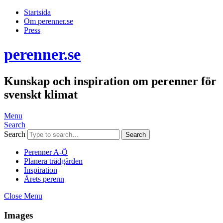
Startsida
Om perenner.se
Press
perenner.se
Kunskap och inspiration om perenner för
svenskt klimat
Menu
Search
Search
Perenner A-Ö
Planera trädgården
Inspiration
Årets perenn
Close Menu
Images