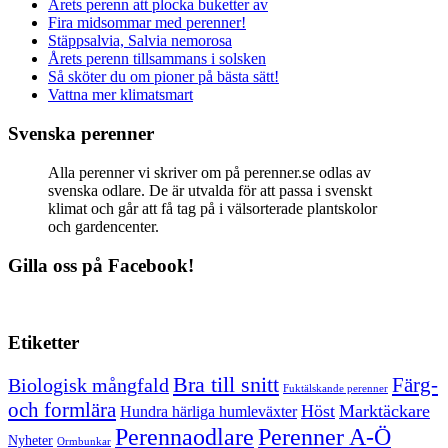
Årets perenn att plocka buketter av
Fira midsommar med perenner!
Stäppsalvia, Salvia nemorosa
Årets perenn tillsammans i solsken
Så sköter du om pioner på bästa sätt!
Vattna mer klimatsmart
Svenska perenner
Alla perenner vi skriver om på perenner.se odlas av
svenska odlare. De är utvalda för att passa i svenskt
klimat och går att få tag på i välsorterade plantskolor
och gardencenter.
Gilla oss på Facebook!
Etiketter
Bra till snitt
Färg-
Biologisk mångfald
Fuktälskande perenner
och formlära
Höst
Marktäckare
Hundra härliga humleväxter
Perenner A-Ö
Perennaodlare
Nyheter
Ormbunkar