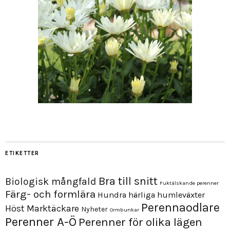
ETIKETTER
Bra till snitt
Biologisk mångfald
Fuktälskande perenner
Färg- och formlära
Hundra härliga humleväxter
Perennaodlare
Höst
Marktäckare
Nyheter
Ormbunkar
Perenner A-Ö
Perenner för olika lägen